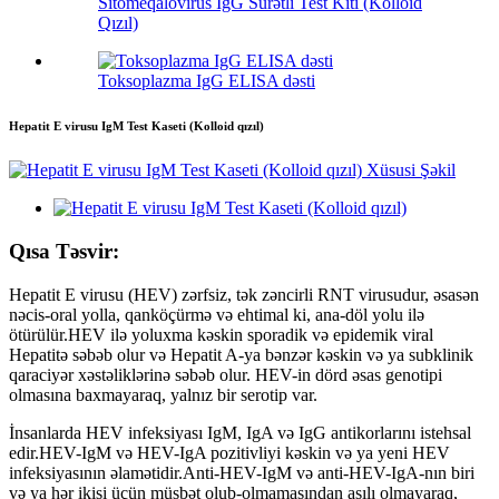
Sitomeqalovirus IgG Sürətli Test Kiti (Kolloid
Qızıl)
Toksoplazma IgG ELISA dəsti
Hepatit E virusu IgM Test Kaseti (Kolloid qızıl)
Qısa Təsvir:
Hepatit E virusu (HEV) zərfsiz, tək zəncirli RNT virusudur, əsasən
nəcis-oral yolla, qanköçürmə və ehtimal ki, ana-döl yolu ilə
ötürülür.HEV ilə yoluxma kəskin sporadik və epidemik viral
Hepatitə səbəb olur və Hepatit A-ya bənzər kəskin və ya subklinik
qaraciyər xəstəliklərinə səbəb olur. HEV-in dörd əsas genotipi
olmasına baxmayaraq, yalnız bir serotip var.
İnsanlarda HEV infeksiyası IgM, IgA və IgG antikorlarını istehsal
edir.HEV-IgM və HEV-IgA pozitivliyi kəskin və ya yeni HEV
infeksiyasının əlamətidir.Anti-HEV-IgM və anti-HEV-IgA-nın biri
və ya hər ikisi üçün müsbət olub-olmamasından asılı olmayaraq,