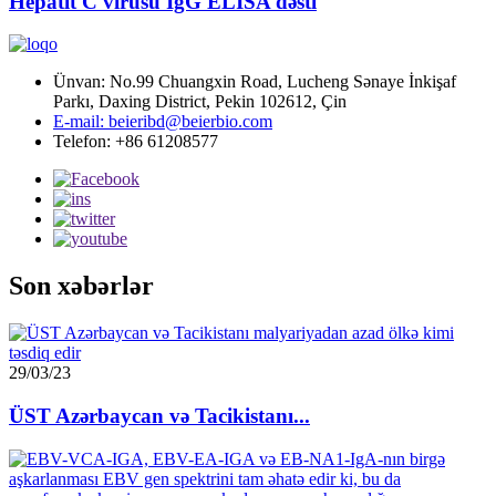
Hepatit C virusu IgG ELISA dəsti
Ünvan: No.99 Chuangxin Road, Lucheng Sənaye İnkişaf
Parkı, Daxing District, Pekin 102612, Çin
E-mail: beieribd@beierbio.com
Telefon: +86 61208577
Son xəbərlər
29/03/23
ÜST Azərbaycan və Tacikistanı...