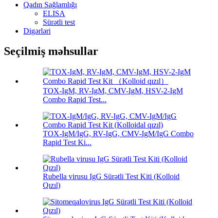
Qadın Sağlamlığı
ELISA
Sürətli test
Digərləri
Seçilmiş məhsullar
TOX-IgM, RV-IgM, CMV-IgM, HSV-2-IgM
Combo Rapid Test...
TOX-IgM/IgG, RV-IgG, CMV-IgM/IgG Combo
Rapid Test Ki...
Rubella virusu IgG Sürətli Test Kiti (Kolloid
Qızıl)