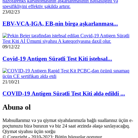
23/02/23
EBV-VCA-IGA, EB-nin birgə aşkarlanması...
09/12/22
Covid-19 Antigen Sürətli Test Kiti istehsal...
21/10/21
COVID-19 Antigen Sürətli Test Kiti əldə edildi ...
Abunə ol
Məhsullarımız və ya qiymət siyahılarımızla bağlı suallarınız üçün e-
poçtunuzu bizə buraxın və biz 24 saat ərzində əlaqə saxlayacağıq.
Qiymət siyahısı üçün sorğu
© Copyright - 2010-2023: Bütün hüquqlar qorunur.