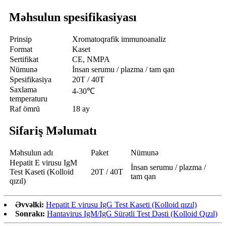
Məhsulun spesifikasiyası
Prinsip
Xromatoqrafik immunoanaliz
Format
Kaset
Sertifikat
CE, NMPA
Nümunə
İnsan serumu / plazma / tam qan
Spesifikasiya
20T / 40T
Saxlama
4-30℃
temperaturu
Raf ömrü
18 ay
Sifariş Məlumatı
Məhsulun adı
Paket
Nümunə
Hepatit E virusu IgM
İnsan serumu / plazma /
Test Kaseti (Kolloid
20T / 40T
tam qan
qızıl)
Əvvəlki:
Hepatit E virusu IgG Test Kaseti (Kolloid qızıl)
Sonrakı:
Hantavirus IgM/IgG Sürətli Test Dəsti (Kolloid Qızıl)