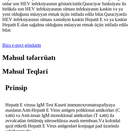
onlar son HEV infeksiyasının göstəricisidir.Qaraciyər funksiyası ilə
birlikdə son HEV infeksiyasının olması infeksiyanın kəskin və ya
yeni olduğunu müəyyən etmək üçün istifadə edilə bilər.Qaraciyərdə
HEV infeksiyasının olması xəstəliyin kəskin Hepatit E və ya kəskin
Hepatit E-dən sağalma olduğunu müəyyən etmək üçün istifadə edilə
bilər.
Bizə e-poçt göndərin
Məhsul təfərrüatı
Məhsul Teqləri
Prinsip
Hepatit E virusu IgM Test Kaseti immunoxromatoqrafiyaya
əsaslanır.Anti-Hepatit E Virus antigen poliklonal antikorları (C
xətti) və Anti-insan IgM monoklonal antikorları (T xətti) ilə
əvvəlcədən örtülmüş nitroselüloza əsaslı membran.Və koloidal
qızıl etiketli Hepatit E Virus antigenləri konjugat pad üzərində