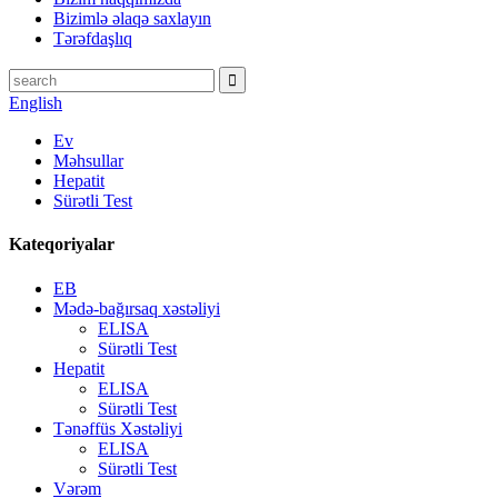
Bizimlə əlaqə saxlayın
Tərəfdaşlıq
English
Ev
Məhsullar
Hepatit
Sürətli Test
Kateqoriyalar
EB
Mədə-bağırsaq xəstəliyi
ELISA
Sürətli Test
Hepatit
ELISA
Sürətli Test
Tənəffüs Xəstəliyi
ELISA
Sürətli Test
Vərəm