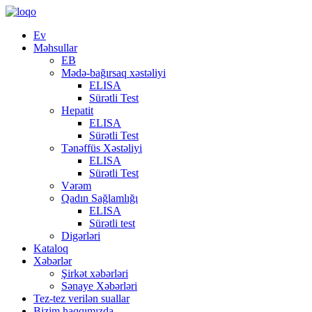
Ev
Məhsullar
EB
Mədə-bağırsaq xəstəliyi
ELISA
Sürətli Test
Hepatit
ELISA
Sürətli Test
Tənəffüs Xəstəliyi
ELISA
Sürətli Test
Vərəm
Qadın Sağlamlığı
ELISA
Sürətli test
Digərləri
Kataloq
Xəbərlər
Şirkət xəbərləri
Sənaye Xəbərləri
Tez-tez verilən suallar
Bizim haqqımızda