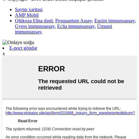
Saytın xəritəsi
AMP Mobil
Qlükoza Elisa dəsti
,
Proquantum Assay
,
Enzim immunoassay
,
Gyros immunoassay
,
Eclia immunoassay
,
Ümumi
immunoassay
,
E-poçt göndər
x