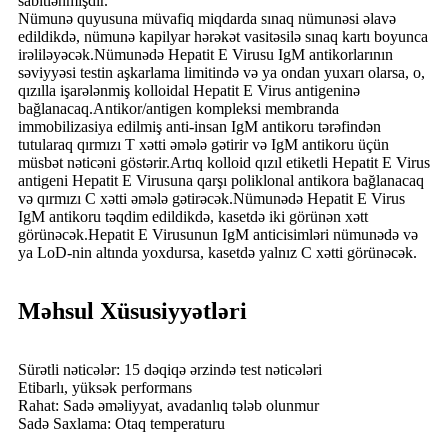
sabitlənmişdir.
Nümunə quyusuna müvafiq miqdarda sınaq nümunəsi əlavə
edildikdə, nümunə kapilyar hərəkət vasitəsilə sınaq kartı boyunca
irəliləyəcək.Nümunədə Hepatit E Virusu IgM antikorlarının
səviyyəsi testin aşkarlama limitində və ya ondan yuxarı olarsa, o,
qızılla işarələnmiş kolloidal Hepatit E Virus antigeninə
bağlanacaq.Antikor/antigen kompleksi membranda
immobilizasiya edilmiş anti-insan IgM antikoru tərəfindən
tutularaq qırmızı T xətti əmələ gətirir və IgM antikoru üçün
müsbət nəticəni göstərir.Artıq kolloid qızıl etiketli Hepatit E Virus
antigeni Hepatit E Virusuna qarşı poliklonal antikora bağlanacaq
və qırmızı C xətti əmələ gətirəcək.Nümunədə Hepatit E Virus
IgM antikoru təqdim edildikdə, kasetdə iki görünən xətt
görünəcək.Hepatit E Virusunun IgM anticisimləri nümunədə və
ya LoD-nin altında yoxdursa, kasetdə yalnız C xətti görünəcək.
Məhsul Xüsusiyyətləri
Sürətli nəticələr: 15 dəqiqə ərzində test nəticələri
Etibarlı, yüksək performans
Rahat: Sadə əməliyyat, avadanlıq tələb olunmur
Sadə Saxlama: Otaq temperaturu