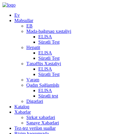
Ev
Məhsullar
EB
Mədə-bağırsaq xəstəliyi
ELISA
Sürətli Test
Hepatit
ELISA
Sürətli Test
Tənəffüs Xəstəliyi
ELISA
Sürətli Test
Vərəm
Qadın Sağlamlığı
ELISA
Sürətli test
Digərləri
Kataloq
Xəbərlər
Şirkət xəbərləri
Sənaye Xəbərləri
Tez-tez verilən suallar
Bizim haqqımızda