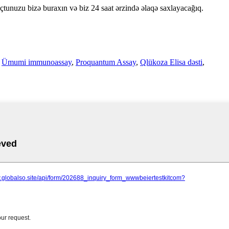
oçtunuzu bizə buraxın və biz 24 saat ərzində əlaqə saxlayacağıq.
,
Ümumi immunoassay
,
Proquantum Assay
,
Qlükoza Elisa dəsti
,