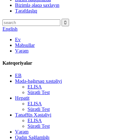
Bizimlə əlaqə saxlayın
Tərəfdaşlıq
English
Ev
Məhsullar
Vərəm
Kateqoriyalar
EB
Mədə-bağırsaq xəstəliyi
ELISA
Sürətli Test
Hepatit
ELISA
Sürətli Test
Tənəffüs Xəstəliyi
ELISA
Sürətli Test
Vərəm
Qadın Sağlamlığı