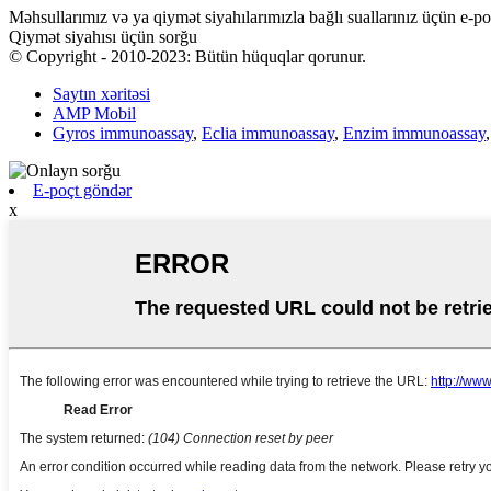
Məhsullarımız və ya qiymət siyahılarımızla bağlı suallarınız üçün e-p
Qiymət siyahısı üçün sorğu
© Copyright - 2010-2023: Bütün hüquqlar qorunur.
Saytın xəritəsi
AMP Mobil
Gyros immunoassay
,
Eclia immunoassay
,
Enzim immunoassay
E-poçt göndər
x