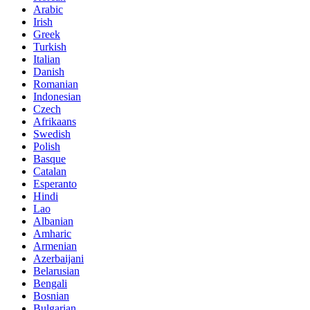
Arabic
Irish
Greek
Turkish
Italian
Danish
Romanian
Indonesian
Czech
Afrikaans
Swedish
Polish
Basque
Catalan
Esperanto
Hindi
Lao
Albanian
Amharic
Armenian
Azerbaijani
Belarusian
Bengali
Bosnian
Bulgarian