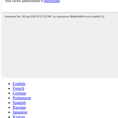
English
French
German
Portuguese
Spanish
Russian
Japanese
Korean