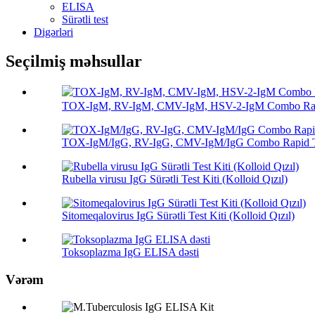
ELISA
Sürətli test
Digərləri
Seçilmiş məhsullar
TOX-IgM, RV-IgM, CMV-IgM, HSV-2-IgM Combo Rapi
TOX-IgM/IgG, RV-IgG, CMV-IgM/IgG Combo Rapid Te
Rubella virusu IgG Sürətli Test Kiti (Kolloid Qızıl)
Sitomeqalovirus IgG Sürətli Test Kiti (Kolloid Qızıl)
Toksoplazma IgG ELISA dəsti
Vərəm