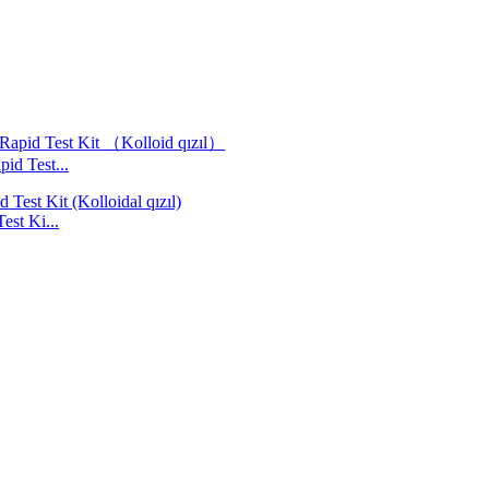
d Test...
st Ki...